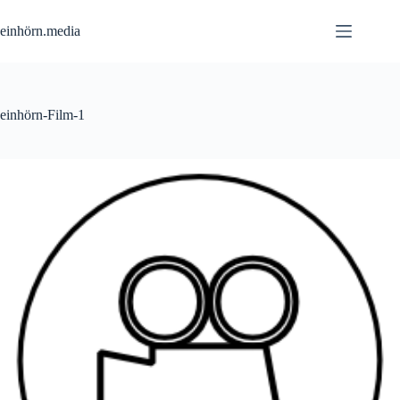
Zum
Inhalt
einhörn.media
springen
einhörn-Film-1